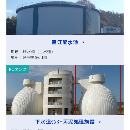
直江配水池
用途：貯水槽（上水道）
場所：島根県簸川郡
PCタンク
下水道ｾﾝﾀｰ汚泥処理施設