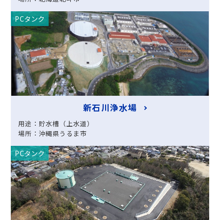
PCタンク
新石川浄水場
用途：貯水槽（上水道）
場所：沖縄県うるま市
PCタンク