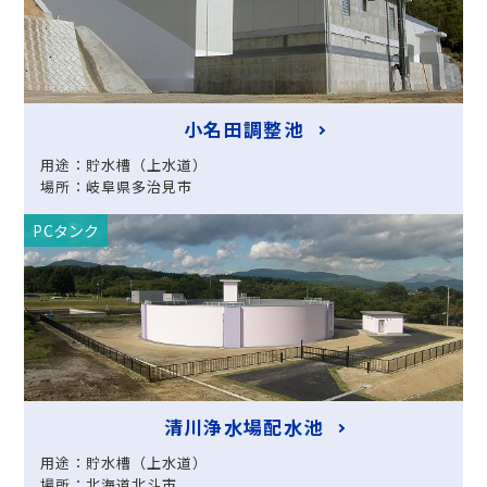
小名田調整池
用途：貯水槽（上水道）
場所：岐阜県多治見市
PCタンク
清川浄水場配水池
用途：貯水槽（上水道）
場所：北海道北斗市