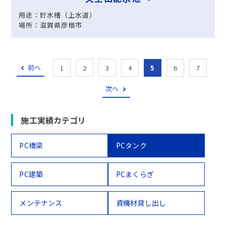
用途：貯水槽（上水道）
場所：滋賀県彦根市
前へ
1
2
3
4
5
6
7
次へ
施工実績カテゴリ
PC橋梁
PCタンク
PC建築
PCまくらぎ
メンテナンス
資機材貸し出し