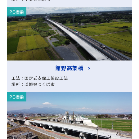
PC橋梁
館野高架橋
工法：固定式支保工架設工法
場所：茨城県つくば市
PC橋梁