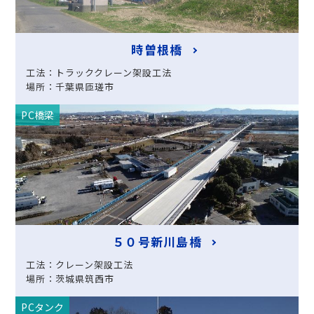
時曽根橋
工法：トラッククレーン架設工法
場所：千葉県匝瑳市
PC橋梁
５０号新川島橋
工法：クレーン架設工法
場所：茨城県筑西市
PCタンク