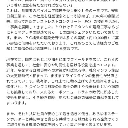
いう尊い理念を持たなければならない」
これは、創業者のパイオニア精神を受け継ぐ社是の一節です。安部
日鋼工業は、この社是を経営理念として引き継ぎ、1949年の創業以
来、培ってきたプレストレストコンクリート（PC）の技術を活かし
て事業を展開してきました。とりわけＰＣタンクの建設工事ならび
にＰＣマクラギの製造でＮｏ．１の国内シェアをいただいておりま
す。また、ＰＣ橋梁の建設分野では多くの実績（約10,000橋）に高
い評価と信頼をいただいております。これもひとえに皆様方のご理
解とご厚情の賜と感謝申し上げる次第です。
現在では、国内はもとより海外にまでフィールドを広げ、これらの
事業を通して、社会に安心や利便性を届ける役割を担っています。
近年、多発する自然災害への対策が叫ばれる中、社会インフラ施設
の大更新時代と相まって、ますますライフラインの重要性が見直さ
れてきています。我々は、これまでに積み上げてきた技術をさらに
進化させ、社会インフラ施設の耐震性の向上や長寿命化という課題
にも挑戦しており、来たるカーボンニュートラルの時代に即応した
技術も提案し、引き続き持続可能な社会基盤の構築に貢献を果して
まいります。
また、それと共に社員が安心して活き活きと働き、あらゆるステー
クホルダーと共に幸せと喜びを共感できる魅力あふれる企業づくり
に取り組める環境の充実を図っていく事が肝要と考えています。