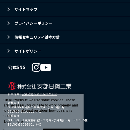
サイトマップ
プライバシーポリシー
情報セキュリティ基本方針
サイトポリシー
公式SNS
社員専用 |
安否確認システムログイン
On our website we use some cookies. These
岐阜本社
are necessary for our site to work properly and
〒500-8638 岐阜市六条大溝3丁目13番3号
to give us information about how our site is
TEL(058)271-3391（代）
東京本社
used.
〒161-0033 東京都新宿区下落合2丁目3番18号 SKビルS棟
Learn more
TEL(03)5906-5621（代）