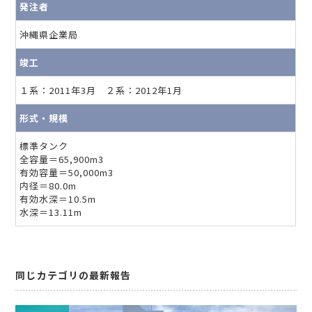
発注者
沖縄県企業局
竣工
１系：2011年3月 ２系：2012年1月
形式・規模
標準タンク
全容量＝65,900m3
有効容量＝50,000m3
内径＝80.0m
有効水深＝10.5m
水深＝13.11m
同じカテゴリの最新報告