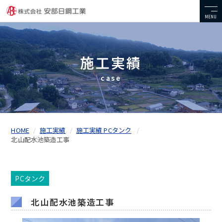
MENU
施工実績
case
HOME
施工実績
施工実績 PCタンク
北山配水池築造工事
PCタンク
北山配水池築造工事