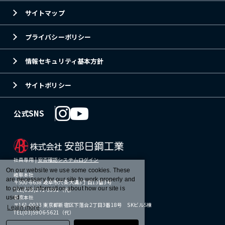
サイトマップ
プライバシーポリシー
情報セキュリティ基本方針
サイトポリシー
公式SNS
社員専用 |
安否確認システムログイン
On our website we use some cookies. These
岐阜本社
are necessary for our site to work properly and
〒500-8638 岐阜市六条大溝3丁目13番3号
to give us information about how our site is
TEL(058)271-3391（代）
東京本社
used.
〒161-0033 東京都新宿区下落合2丁目3番18号 SKビルS棟
Learn more
TEL(03)5906-5621（代）