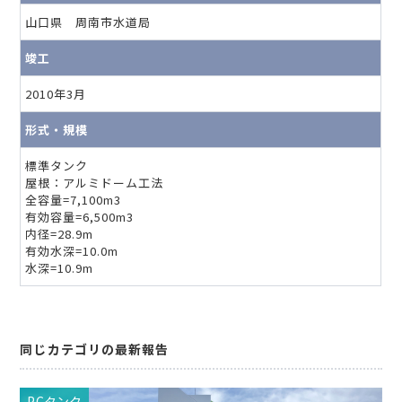
山口県 周南市水道局
竣工
2010年3月
形式・規模
標準タンク
屋根：アルミドーム工法
全容量=7,100m3
有効容量=6,500m3
内径=28.9m
有効水深=10.0m
水深=10.9m
同じカテゴリの最新報告
PCタンク