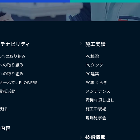
ステナビリティ
施工実績
Gsへの取り組み
PC橋梁
への取り組み
PCタンク
への取り組み
PC建築
 せーふてぃFLOWERS
PCまくらぎ
貢献活動
メンテナンス
資機材貸し出し
技術
施工中現場
現場見学会
業内容
技術情報