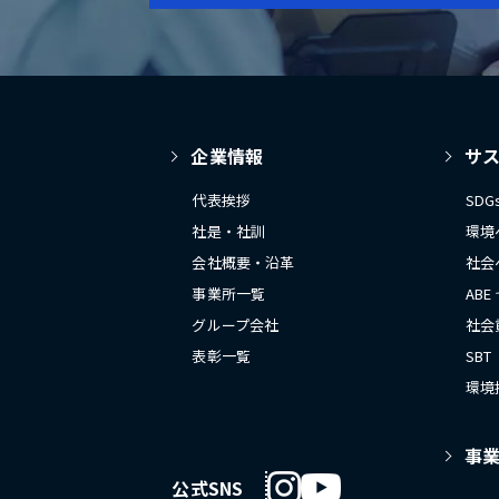
企業情報
サ
代表挨拶
SD
社是・社訓
環境
会社概要・沿革
社会
事業所一覧
ABE
グループ会社
社会
表彰一覧
SBT
環境
事
公式SNS