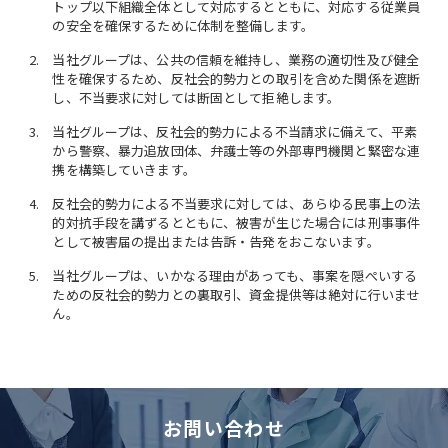
トップ以下組織全体として対応するとともに、対応する従業員
の安全を確保するために体制を整備します。
当社グループは、公共の信頼を維持し、業務の適切性及び健全
性を確保するため、反社会的勢力との取引を含めた関係を遮断
し、不当要求に対しては断固として拒絶します。
当社グループは、反社会的勢力による不当請求に備えて、平素
から警察、暴力追放団体、弁護士等の外部専門機関と緊密な連
携を構築していきます。
反社会的勢力による不当要求に対しては、あらゆる民事上の法
的対抗手段を講ずるとともに、被害が生じた場合には刑事事件
として被害届の提出または告訴・告発をおこないます。
当社グループは、いかなる理由があっても、事案を隠ぺいする
ための反社会的勢力との裏取引、資金提供等は絶対に行いませ
ん。
お問い合わせ