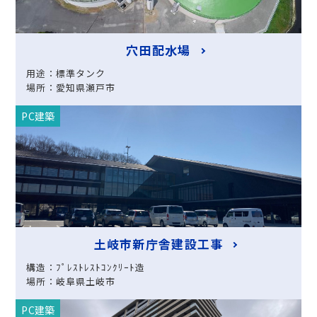
穴田配水場
用途：標準タンク
場所：愛知県瀬戸市
PC建築
土岐市新庁舎建設工事
構造：ﾌﾟﾚｽﾄﾚｽﾄｺﾝｸﾘｰﾄ造
場所：岐阜県土岐市
PC建築