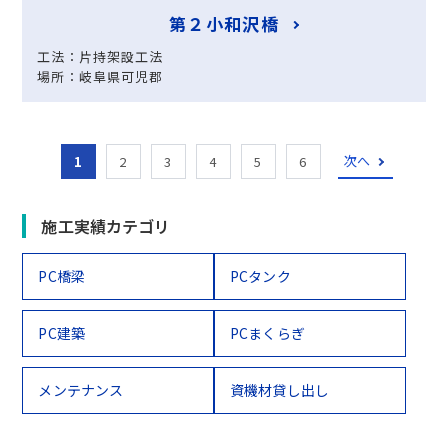
第２小和沢橋
工法：片持架設工法
場所：岐阜県可児郡
次へ
1
2
3
4
5
6
施工実績カテゴリ
PC橋梁
PCタンク
PC建築
PCまくらぎ
メンテナンス
資機材貸し出し