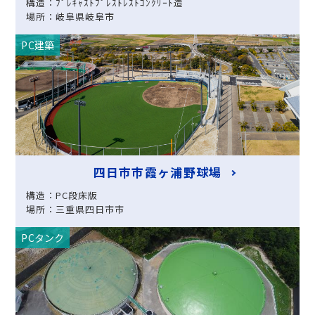
構造：ﾌﾟﾚｷｬｽﾄﾌﾟﾚｽﾄﾚｽﾄｺﾝｸﾘｰﾄ造
場所：岐阜県岐阜市
PC建築
四日市市霞ヶ浦野球場
構造：PC段床版
場所：三重県四日市市
PCタンク