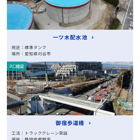
一ツ木配水池
用途：標準タンク
場所：愛知県刈谷市
PC橋梁
御宿歩道橋
工法：トラッククレーン架設
場所：静岡県裾野市