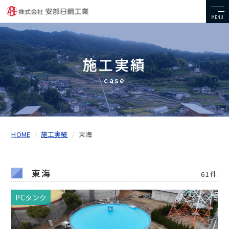
MENU
施工実績
case
HOME
施工実績
東海
東海
61件
PCタンク