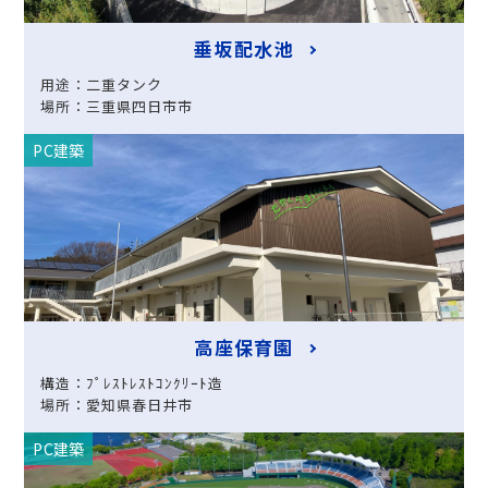
垂坂配水池
用途：二重タンク
場所：三重県四日市市
PC建築
高座保育園
構造：ﾌﾟﾚｽﾄﾚｽﾄｺﾝｸﾘｰﾄ造
場所：愛知県春日井市
PC建築