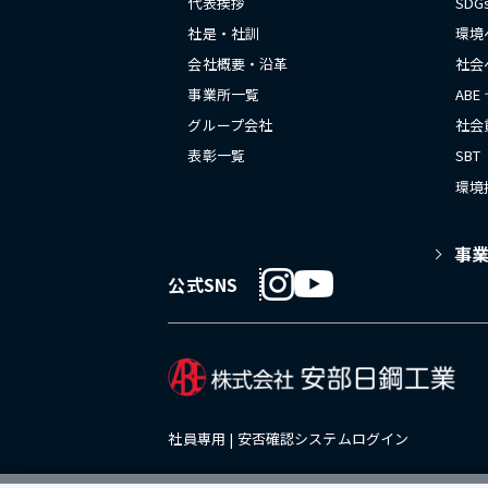
代表挨拶
SD
社是・社訓
環境
会社概要・沿革
社会
事業所一覧
ABE
グループ会社
社会
表彰一覧
SBT
環境
事
公式SNS
社員専用 |
安否確認システムログイン