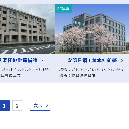
PC建築
大洞団地耐震補強
安部日鋼工業本社新築
ﾚｷｬｽﾄﾌﾟﾚｽﾄﾚｽﾄｺﾝｸﾘｰﾄ造
構造：ﾌﾟﾚｷｬｽﾄﾌﾟﾚｽﾄﾚｽﾄｺﾝｸﾘｰﾄ造
岐阜県岐阜市
場所：岐阜県岐阜市
1
2
次へ