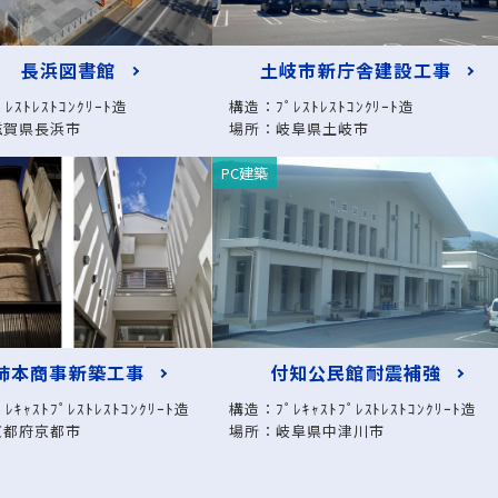
長浜図書館
土岐市新庁舎建設工事
ﾚｽﾄﾚｽﾄｺﾝｸﾘｰﾄ造
構造：ﾌﾟﾚｽﾄﾚｽﾄｺﾝｸﾘｰﾄ造
滋賀県長浜市
場所：岐阜県土岐市
PC建築
柿本商事新築工事
付知公民館耐震補強
ﾚｷｬｽﾄﾌﾟﾚｽﾄﾚｽﾄｺﾝｸﾘｰﾄ造
構造：ﾌﾟﾚｷｬｽﾄﾌﾟﾚｽﾄﾚｽﾄｺﾝｸﾘｰﾄ造
京都府京都市
場所：岐阜県中津川市