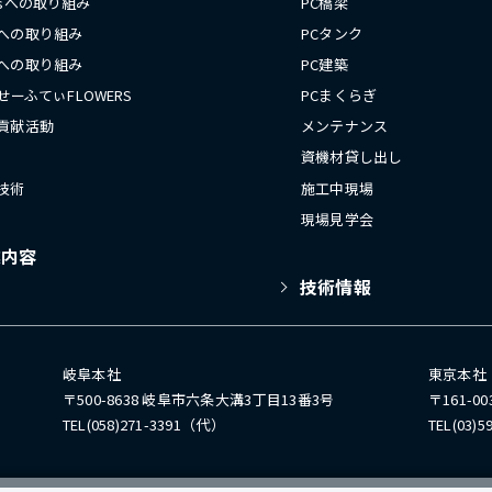
Gsへの取り組み
PC橋梁
への取り組み
PCタンク
への取り組み
PC建築
 せーふてぃFLOWERS
PCまくらぎ
貢献活動
メンテナンス
資機材貸し出し
技術
施工中現場
現場見学会
業内容
技術情報
岐阜本社
東京本社
〒500-8638 岐阜市六条大溝3丁目13番3号
〒161-
TEL(058)271-3391（代）
TEL(03)