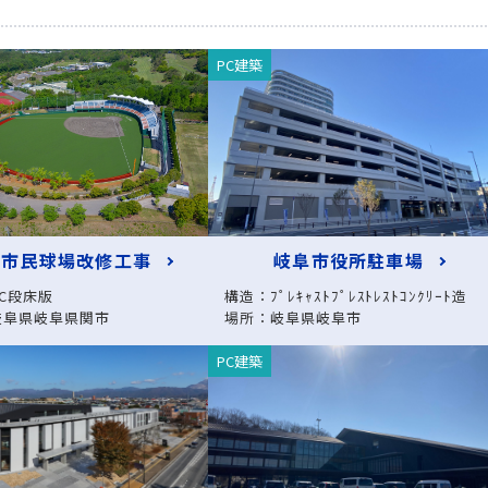
PC建築
関市民球場改修工事
岐阜市役所駐車場
C段床版
構造：ﾌﾟﾚｷｬｽﾄﾌﾟﾚｽﾄﾚｽﾄｺﾝｸﾘｰﾄ造
岐阜県岐阜県関市
場所：岐阜県岐阜市
PC建築