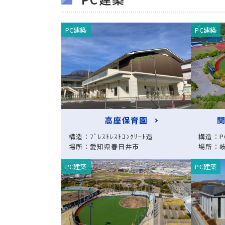
PC建築
PC建築
高座保育園
構造：ﾌﾟﾚｽﾄﾚｽﾄｺﾝｸﾘｰﾄ造
構造：P
場所：愛知県春日井市
場所：
PC建築
PC建築