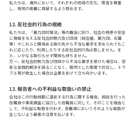
私たちは、海外において、それぞれの地域の文化、慣習を尊重
し、現地の発展に貢献するよう努めます。
12. 反社会的行為の根絶
私たちは、「暴力団対策法」等の趣旨に則り、社会の秩序や安全
に脅威を与える反社会的勢力及び団体（総会屋、暴力団、右翼
等）やこれらと関係ある取引先から不当な要求を求められてもこ
れに応じたり、利用したりする反社会的行為は致しません。ま
た、いかなる取引もせず関係も持ちません。
万一、反社会的勢力及び団体から不当な要求を受けた場合は、安
易な金銭的解決を図ることなく、毅然とした態度で対応し、トラ
ブル等が発生した場合は企業をあげて立ち向かいます。
13. 報告者への不利益な取扱いの禁止
会社はこの行動規範に違反する行為に関する報告、相談を行った
役職員や事実調査に協力した役職員に対して、そのことを理由と
して、不利益な取扱を行わず、各職場においてそのような取扱が
生じないよう最善の注意を払います。