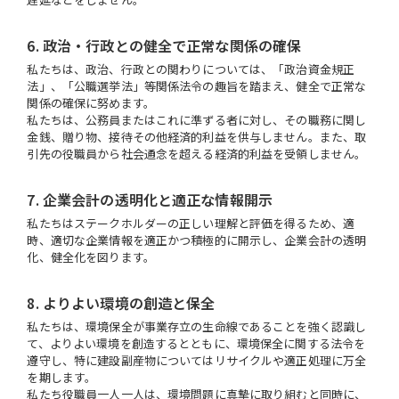
6. 政治・行政との健全で正常な関係の確保
私たちは、政治、行政との関わりについては、「政治資金規正
法」、「公職選挙法」等関係法令の趣旨を踏まえ、健全で正常な
関係の確保に努めます。
私たちは、公務員またはこれに準ずる者に対し、その職務に関し
金銭、贈り物、接待その他経済的利益を供与しません。また、取
引先の役職員から社会通念を超える経済的利益を受領しません。
7. 企業会計の透明化と適正な情報開示
私たちはステークホルダーの正しい理解と評価を得るため、適
時、適切な企業情報を適正かつ積極的に開示し、企業会計の透明
化、健全化を図ります。
8. よりよい環境の創造と保全
私たちは、環境保全が事業存立の生命線であることを強く認識し
て、よりよい環境を創造するとともに、環境保全に関する法令を
遵守し、特に建設副産物についてはリサイクルや適正処理に万全
を期します。
私たち役職員一人一人は、環境問題に真摯に取り組むと同時に、