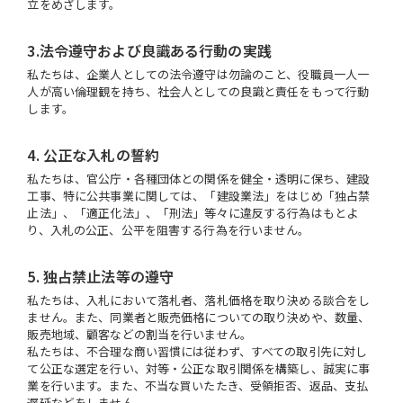
立をめざします。
3.法令遵守および良識ある行動の実践
私たちは、企業人としての法令遵守は勿論のこと、役職員一人一
人が高い倫理観を持ち、社会人としての良識と責任をもって行動
します。
4. 公正な入札の誓約
私たちは、官公庁・各種団体との関係を健全・透明に保ち、建設
工事、特に公共事業に関しては、「建設業法」をはじめ「独占禁
止法」、「適正化法」、「刑法」等々に違反する行為はもとよ
り、入札の公正、公平を阻害する行為を行いません。
5. 独占禁止法等の遵守
私たちは、入札において落札者、落札価格を取り決める談合をし
ません。また、同業者と販売価格についての取り決めや、数量、
販売地域、顧客などの割当を行いません。
私たちは、不合理な商い習慣には従わず、すべての取引先に対し
て公正な選定を行い、対等・公正な取引関係を構築し、誠実に事
業を行います。また、不当な買いたたき、受領拒否、返品、支払
遅延などをしません。