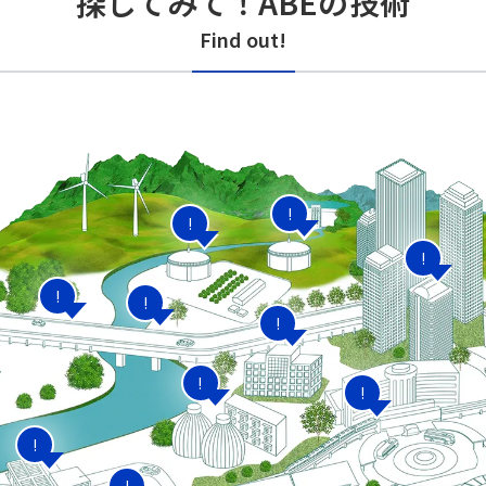
探してみて！ABEの技術
Find out!
!
!
!
!
!
!
!
!
!