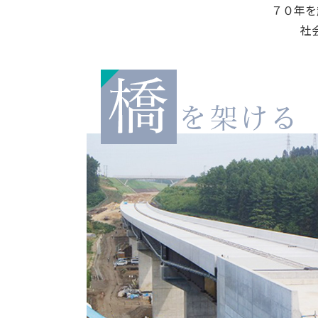
７０年を
社