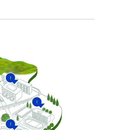
!
!
!