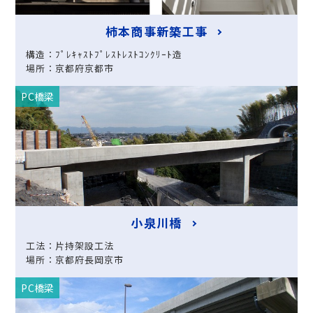
柿本商事新築工事
構造：ﾌﾟﾚｷｬｽﾄﾌﾟﾚｽﾄﾚｽﾄｺﾝｸﾘｰﾄ造
場所：京都府京都市
PC橋梁
小泉川橋
工法：片持架設工法
場所：京都府長岡京市
PC橋梁