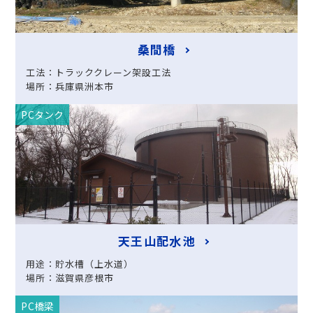
桑間橋
工法：トラッククレーン架設工法
場所：兵庫県洲本市
PCタンク
天王山配水池
用途：貯水槽（上水道）
場所：滋賀県彦根市
PC橋梁