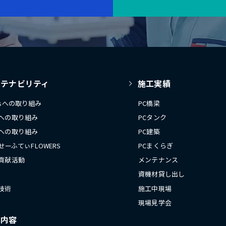
ステナビリティ
施工実績
Gsへの取り組み
PC橋梁
への取り組み
PCタンク
への取り組み
PC建築
 せーふてぃFLOWERS
PCまくらぎ
貢献活動
メンテナンス
資機材貸し出し
技術
施工中現場
現場見学会
業内容