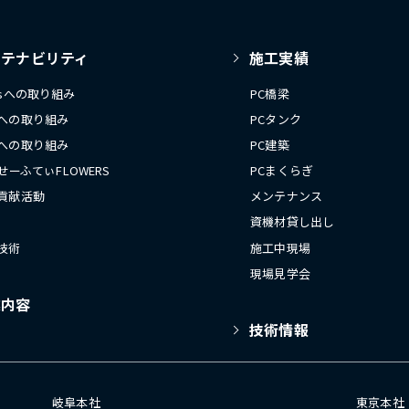
ステナビリティ
施工実績
Gsへの取り組み
PC橋梁
への取り組み
PCタンク
への取り組み
PC建築
 せーふてぃFLOWERS
PCまくらぎ
貢献活動
メンテナンス
資機材貸し出し
技術
施工中現場
現場見学会
業内容
技術情報
岐阜本社
東京本社