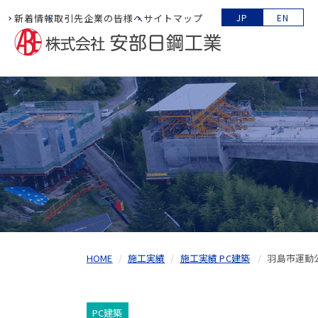
新着情報
取引先企業の皆様へ
サイトマップ
JP
EN
HOME
施工実績
施工実績 PC建築
羽島市運動
PC建築