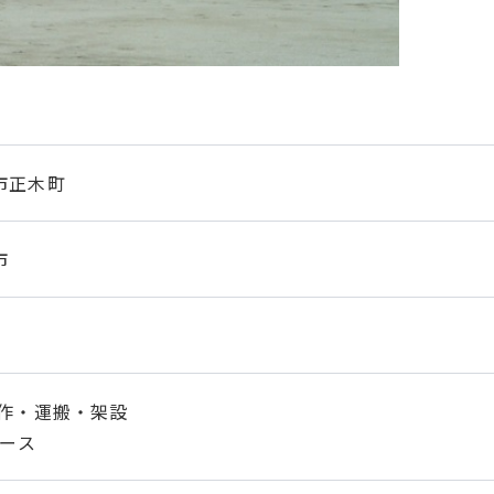
市正木町
市
製作・運搬・架設
ピース