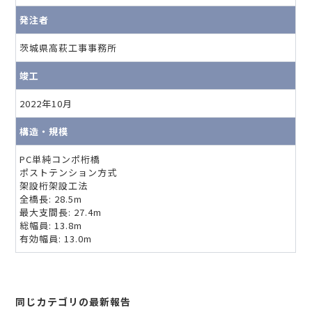
発注者
茨城県高萩工事事務所
竣工
2022年10月
構造・規模
PC単純コンポ桁橋
ポストテンション方式
架設桁架設工法
全橋長: 28.5m
最大支間長: 27.4m
総幅員: 13.8m
有効幅員: 13.0m
同じカテゴリの最新報告