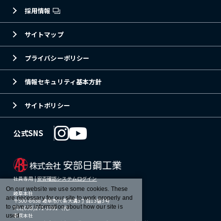
採用情報
サイトマップ
プライバシーポリシー
情報セキュリティ基本方針
サイトポリシー
公式SNS
社員専用 |
安否確認システムログイン
On our website we use some cookies. These
岐阜本社
are necessary for our site to work properly and
〒500-8638 岐阜市六条大溝3丁目13番3号
to give us information about how our site is
TEL(058)271-3391（代）
東京本社
used.