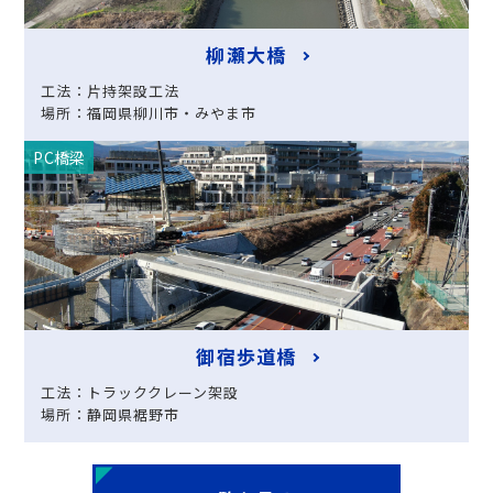
柳瀬大橋
工法：片持架設工法
場所：福岡県柳川市・みやま市
PC橋梁
御宿歩道橋
工法：トラッククレーン架設
場所：静岡県裾野市