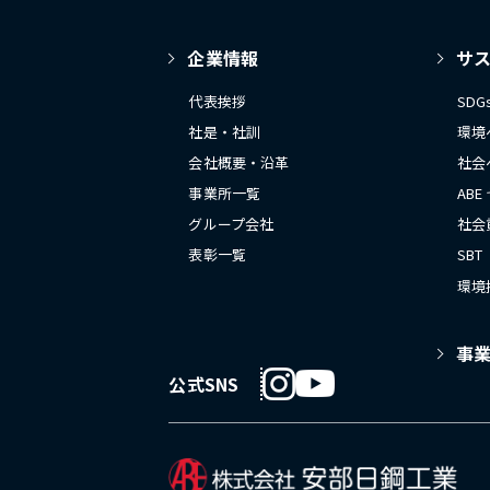
企業情報
サ
代表挨拶
SD
社是・社訓
環境
会社概要・沿革
社会
事業所一覧
ABE
グループ会社
社会
表彰一覧
SBT
環境
事
公式SNS