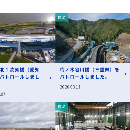
橋梁
北１高架橋（愛知
梅ノ木谷川橋（三重県）を
パトロールしまし
パトロールしました。
2020.03.11
.07
橋梁