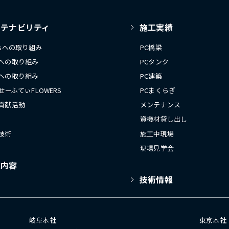
ステナビリティ
施工実績
Gsへの取り組み
PC橋梁
への取り組み
PCタンク
への取り組み
PC建築
 せーふてぃFLOWERS
PCまくらぎ
貢献活動
メンテナンス
資機材貸し出し
技術
施工中現場
現場見学会
業内容
技術情報
岐阜本社
東京本社