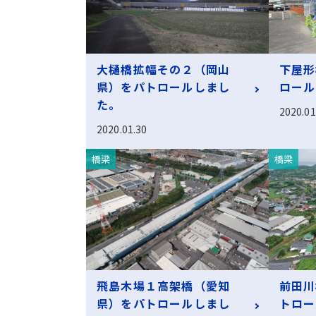
大樋橋拡幅その２（岡山
下屋形
県）をパトロールしまし
ロール
た。
2020.01
2020.01.30
橋梁
橋梁
飛島木場１高架橋（愛知
前田川
県）をパトロールしまし
トロー