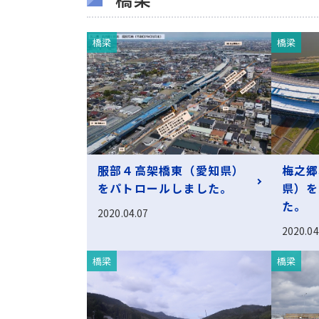
橋梁
橋梁
服部４高架橋東（愛知県）
梅之郷
をパトロールしました。
県）を
た。
2020.04.07
2020.04
橋梁
橋梁