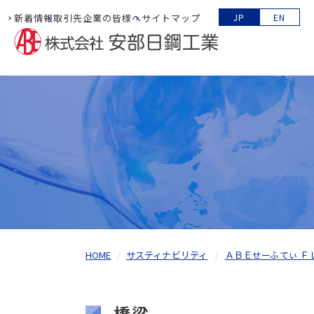
新着情報
取引先企業の皆様へ
サイトマップ
JP
EN
HOME
サスティナビリティ
ＡＢＥせーふてぃ Ｆ
橋梁