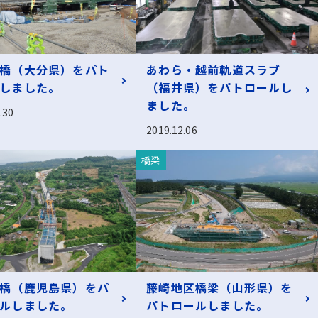
橋（大分県）をパト
あわら・越前軌道スラブ
しました。
（福井県）をパトロールし
ました。
.30
2019.12.06
橋梁
橋（鹿児島県）をパ
藤崎地区橋梁（山形県）を
ルしました。
パトロールしました。