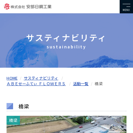
MENU
サスティナビリティ
sustainability
HOME
サスティナビリティ
ＡＢＥせーふてぃ ＦＬＯＷＥＲＳ
活動一覧
橋梁
橋梁
橋梁