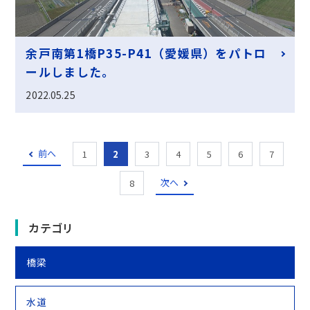
余戸南第1橋P35-P41（愛媛県）をパトロ
ールしました。
2022.05.25
前へ
1
2
3
4
5
6
7
次へ
8
カテゴリ
橋梁
水道