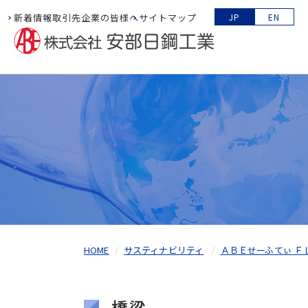
新着情報
取引先企業の皆様へ
サイトマップ
JP
EN
HOME
サスティナビリティ
ＡＢＥせーふてぃ Ｆ
橋梁