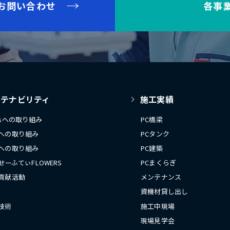
お問い合わせ
各事
ステナビリティ
施工実績
Gsへの取り組み
PC橋梁
への取り組み
PCタンク
への取り組み
PC建築
 せーふてぃFLOWERS
PCまくらぎ
貢献活動
メンテナンス
資機材貸し出し
技術
施工中現場
現場見学会