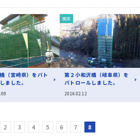
橋梁
橋（宮崎県）をパト
第２小和沢橋（岐阜県）を
しました。
パトロールしました。
.09
2016.02.12
2
3
4
5
6
7
8