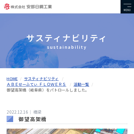
MENU
サスティナビリティ
sustainability
HOME
サスティナビリティ
ＡＢＥせーふてぃ ＦＬＯＷＥＲＳ
活動一覧
御望高架橋（岐阜県）をパトロールしました。
2022.12.16｜
橋梁
御望高架橋