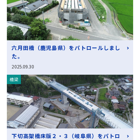
六月田橋（鹿児島県）をパトロールしまし
た。
2025.09.30
橋梁
下切高架橋床版２・３（岐阜県）をパトロ