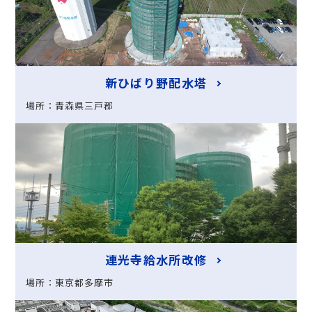
新ひばり野配水塔
場所：青森県三戸郡
連光寺給水所改修
場所：東京都多摩市