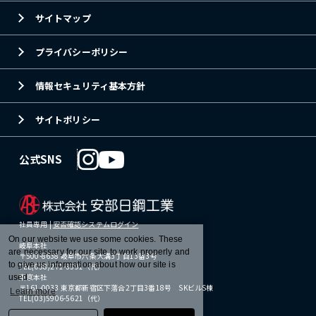
サイトマップ
プライバシーポリシー
情報セキュリティ基本方針
サイトポリシー
公式SNS
社員専用 |
安否確認システムログイン
On our website we use some cookies. These
岐阜本社
are necessary for our site to work properly and
〒500-8638 岐阜市六条大溝3丁目13番3号
to give us information about how our site is
TEL(058)271-3391（代）
東京本社
used.
〒161-0033 東京都新宿区下落合2丁目3番18号 SKビルS棟
Learn more
TEL(03)5906-5621（代）