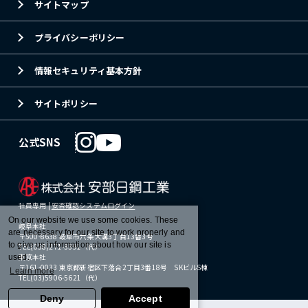
サイトマップ
プライバシーポリシー
情報セキュリティ基本方針
サイトポリシー
公式SNS
社員専用 |
安否確認システムログイン
On our website we use some cookies. These
岐阜本社
are necessary for our site to work properly and
〒500-8638 岐阜市六条大溝3丁目13番3号
to give us information about how our site is
TEL(058)271-3391（代）
東京本社
used.
〒161-0033 東京都新宿区下落合2丁目3番18号 SKビルS棟
Learn more
TEL(03)5906-5621（代）
Deny
Accept