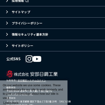
採用情報
サイトマップ
プライバシーポリシー
情報セキュリティ基本方針
サイトポリシー
公式SNS
社員専用 |
安否確認システムログイン
On our website we use some cookies. These
岐阜本社
are necessary for our site to work properly and
〒500-8638 岐阜市六条大溝3丁目13番3号
to give us information about how our site is
TEL(058)271-3391（代）
東京本社
used.
〒161-0033 東京都新宿区下落合2丁目3番18号 SKビルS棟
Learn more
TEL(03)5906-5621（代）