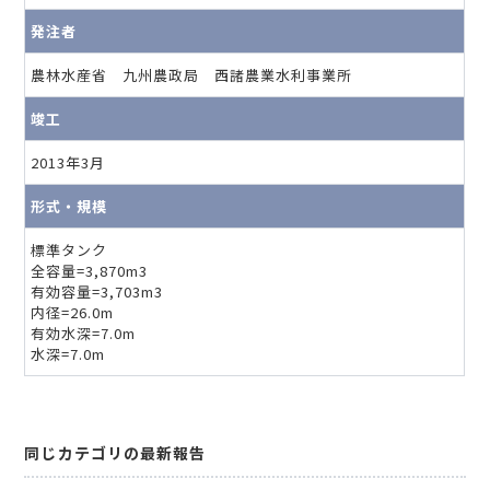
発注者
農林水産省 九州農政局 西諸農業水利事業所
竣工
2013年3月
形式・規模
標準タンク
全容量=3,870m3
有効容量=3,703m3
内径=26.0m
有効水深=7.0m
水深=7.0m
同じカテゴリの最新報告