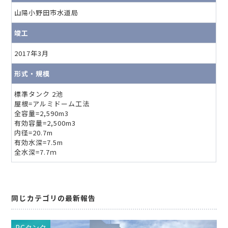
山陽小野田市水道局
竣工
2017年3月
形式・規模
標準タンク 2池
屋根=アルミドーム工法
全容量=2,590m3
有効容量=2,500m3
内径=20.7m
有効水深=7.5m
全水深=7.7ｍ
同じカテゴリの最新報告
PCタンク