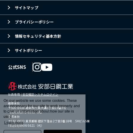
サイトマップ
プライバシーポリシー
情報セキュリティ基本方針
サイトポリシー
公式SNS
社員専用 |
安否確認システムログイン
On our website we use some cookies. These
岐阜本社
are necessary for our site to work properly and
〒500-8638 岐阜市六条大溝3丁目13番3号
to give us information about how our site is
TEL(058)271-3391（代）
東京本社
used.
〒161-0033 東京都新宿区下落合2丁目3番18号 SKビルS棟
Learn more
TEL(03)5906-5621（代）