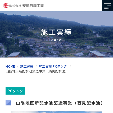
MENU
施工実績
case
HOME
施工実績
施工実績 PCタンク
山陽地区新配水池築造事業（西見配水池）
PCタンク
山陽地区新配水池築造事業（西見配水池）