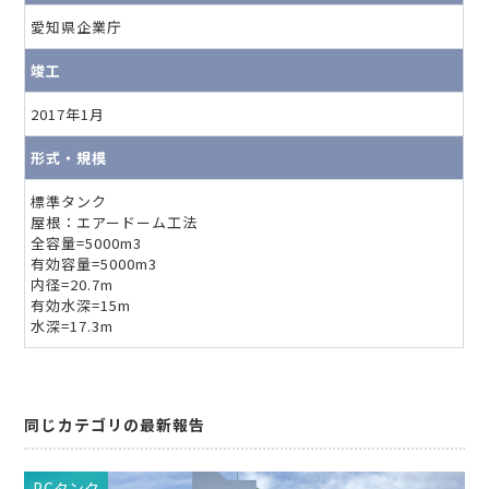
愛知県企業庁
竣工
2017年1月
形式・規模
標準タンク
屋根：エアードーム工法
全容量=5000m3
有効容量=5000m3
内径=20.7m
有効水深=15m
水深=17.3m
同じカテゴリの最新報告
PCタンク