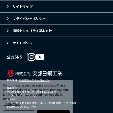
サイトマップ
プライバシーポリシー
情報セキュリティ基本方針
サイトポリシー
公式SNS
社員専用 |
安否確認システムログイン
On our website we use some cookies. These
岐阜本社
are necessary for our site to work properly and
〒500-8638 岐阜市六条大溝3丁目13番3号
to give us information about how our site is
TEL(058)271-3391（代）
東京本社
used.
〒161-0033 東京都新宿区下落合2丁目3番18号 SKビルS棟
Learn more
TEL(03)5906-5621（代）