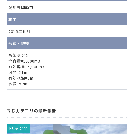
愛知県岡崎市
竣工
2016年６月
形式・規模
高架タンク
全容量=5,000m3
有効容量=5,000m3
内径=21m
有効水深=5m
水深=5.4m
同じカテゴリの最新報告
PCタンク