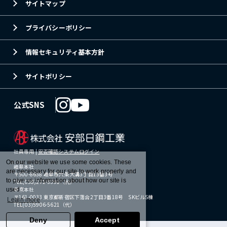
サイトマップ
プライバシーポリシー
情報セキュリティ基本方針
サイトポリシー
公式SNS
社員専用 |
安否確認システムログイン
On our website we use some cookies. These
岐阜本社
are necessary for our site to work properly and
〒500-8638 岐阜市六条大溝3丁目13番3号
to give us information about how our site is
TEL(058)271-3391（代）
東京本社
used.
〒161-0033 東京都新宿区下落合2丁目3番18号 SKビルS棟
Learn more
TEL(03)5906-5621（代）
Deny
Accept