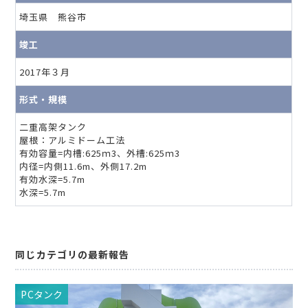
埼玉県 熊谷市
竣工
2017年３月
形式・規模
二重高架タンク
屋根：アルミドーム工法
有効容量=内槽:625ｍ3、外槽:625ｍ3
内径=内側11.6m、外側17.2m
有効水深=5.7m
水深=5.7m
同じカテゴリの最新報告
PCタンク