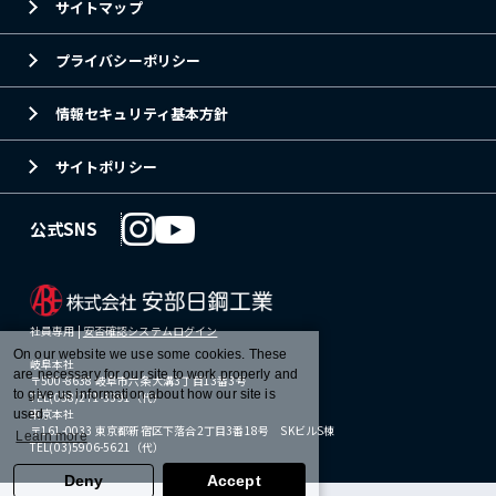
サイトマップ
プライバシーポリシー
情報セキュリティ基本方針
サイトポリシー
公式SNS
社員専用 |
安否確認システムログイン
On our website we use some cookies. These
岐阜本社
are necessary for our site to work properly and
〒500-8638 岐阜市六条大溝3丁目13番3号
to give us information about how our site is
TEL(058)271-3391（代）
東京本社
used.
〒161-0033 東京都新宿区下落合2丁目3番18号 SKビルS棟
Learn more
TEL(03)5906-5621（代）
Deny
Accept