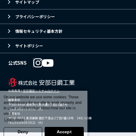
サイトマップ
プライバシーポリシー
情報セキュリティ基本方針
サイトポリシー
公式SNS
社員専用 |
安否確認システムログイン
On our website we use some cookies. These
岐阜本社
are necessary for our site to work properly and
〒500-8638 岐阜市六条大溝3丁目13番3号
to give us information about how our site is
TEL(058)271-3391（代）
東京本社
used.
〒161-0033 東京都新宿区下落合2丁目3番18号 SKビルS棟
Learn more
TEL(03)5906-5621（代）
Deny
Accept