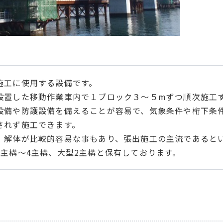
施工に使用する設備です。
設置した移動作業車内で１ブロック３～５mずつ順次施工
設備や防護設備を備えることが容易で、気象条件や桁下条
されず施工できます。
、解体が比較的容易な事もあり、張出施工の主流であると
2主構～4主構、大型2主構と保有しております。