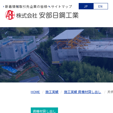
新着情報
取引先企業の皆様へ
サイトマップ
JP
EN
HOME
施工実績
施工実績 資機材貸し出し
片
資機材貸し出し