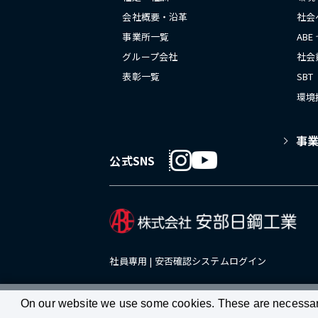
会社概要・沿革
社会
事業所一覧
ABE
グループ会社
社会
表彰一覧
SBT
環境
事
公式SNS
社員専用 |
安否確認システムログイン
On our website we use some cookies. These are necessary f