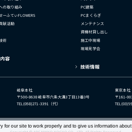
への取り組み
PC建築
 せーふてぃFLOWERS
PCまくらぎ
貢献活動
メンテナンス
資機材貸し出し
技術
施工中現場
現場見学会
業内容
技術情報
岐阜本社
東京本社
〒500-8638 岐阜市六条大溝3丁目13番3号
〒161-
TEL(058)271-3391（代）
TEL(03)
or our site to work properly and to give us information about 
Copyright © ABE NIKKO KOGYO CO., LTD. All Rights Reserved.