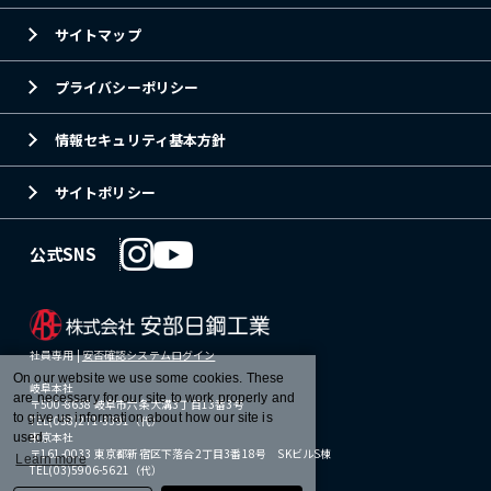
サイトマップ
プライバシーポリシー
情報セキュリティ基本方針
サイトポリシー
公式SNS
社員専用 |
安否確認システムログイン
On our website we use some cookies. These
岐阜本社
are necessary for our site to work properly and
〒500-8638 岐阜市六条大溝3丁目13番3号
to give us information about how our site is
TEL(058)271-3391（代）
東京本社
used.
〒161-0033 東京都新宿区下落合2丁目3番18号 SKビルS棟
Learn more
TEL(03)5906-5621（代）