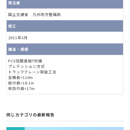
発注者
国土交通省 九州地方整備局
竣工
2011年3月
構造・規模
PC5径間連結T桁橋
プレテンション方式
トラッククレーン架設工法
全橋長=110m
総巾員=18.1m
有効巾員=17m
同じカテゴリの最新報告