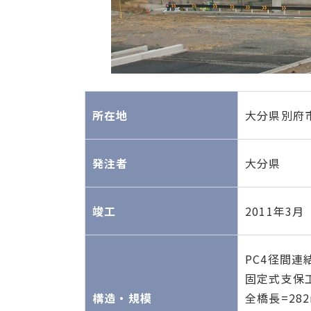
所在地
大分県別府
発注者
大分県
竣工
2011年3月
PC4径間連
固定式支保
構造・規模
全橋長=28