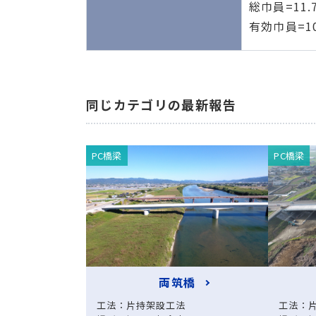
総巾員=11.
有効巾員=10
同じカテゴリの最新報告
PC橋梁
PC橋梁
両筑橋
工法：片持架設工法
工法：