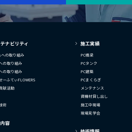
ステナビリティ
施工実績
Gsへの取り組み
PC橋梁
への取り組み
PCタンク
への取り組み
PC建築
 せーふてぃFLOWERS
PCまくらぎ
貢献活動
メンテナンス
資機材貸し出し
技術
施工中現場
現場見学会
業内容
技術情報