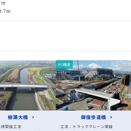
7m
.7m
PC橋梁
柳瀬大橋
御宿歩道橋
片持架設工法
工法：トラッククレーン架設