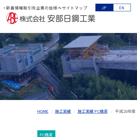
新着情報
取引先企業の皆様へ
サイトマップ
JP
EN
HOME
施工実績
施工実績 PC橋梁
平成20年度
PC橋梁