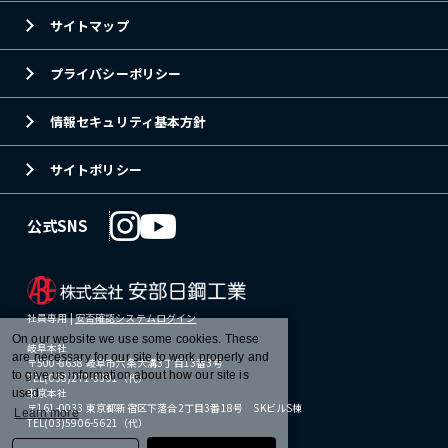
サイトマップ
プライバシーポリシー
情報セキュリティ基本方針
サイトポリシー
公式SNS
社員専用 |
安否確認システムログイン
On our website we use some cookies. These
岐阜本社
are necessary for our site to work properly and
〒500-8638 岐阜市六条大溝3丁目13番3号
to give us information about how our site is
TEL(058)271-3391（代）
東京本社
used.
〒161-0033 東京都新宿区下落合2丁目3番18号 SKビルS棟
Learn more
TEL(03)5906-5621（代）