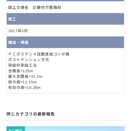
国土交通省 近畿地方整備局
竣工
2017年3月
構造・規模
ＰＣポステン４径間連結コンポ橋
ポストテンション方式
架設桁架設工法
全橋長=125m
最大支間長=31.5m
総巾員=11.15m
有効巾員=10.26m
同じカテゴリの最新報告
PC橋梁