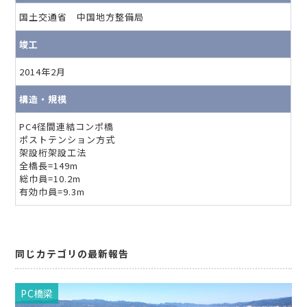
国土交通省 中国地方整備局
竣工
2014年2月
構造・規模
PC4径間連結コンポ橋
ポストテンション方式
架設桁架設工法
全橋長=149m
総巾員=10.2m
有効巾員=9.3m
同じカテゴリの最新報告
PC橋梁