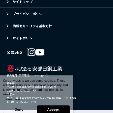
サイトマップ
プライバシーポリシー
情報セキュリティ基本方針
サイトポリシー
公式SNS
社員専用 |
安否確認システムログイン
On our website we use some cookies. These
岐阜本社
are necessary for our site to work properly and
〒500-8638 岐阜市六条大溝3丁目13番3号
to give us information about how our site is
TEL(058)271-3391（代）
東京本社
used.
〒161-0033 東京都新宿区下落合2丁目3番18号 SKビルS棟
Learn more
TEL(03)5906-5621（代）
Deny
Accept