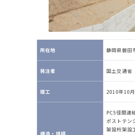
所在地
静岡県磐田
発注者
国土交通省
竣工
2010年10
PC5径間連
ポストテン
架設桁架設
構造・規模