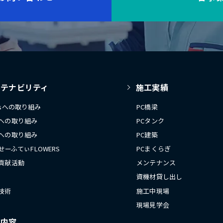
ステナビリティ
施工実績
Gsへの取り組み
PC橋梁
への取り組み
PCタンク
への取り組み
PC建築
 せーふてぃFLOWERS
PCまくらぎ
貢献活動
メンテナンス
資機材貸し出し
技術
施工中現場
現場見学会
業内容