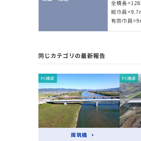
全橋長=128
総巾員=9.7
有効巾員=9
同じカテゴリの最新報告
PC橋梁
PC橋梁
両筑橋