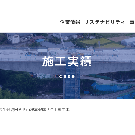
企業情報
サステナビリティ
事
施工実績
case
度１号磐田ＢＰ山根高架橋ＰＣ上部工事