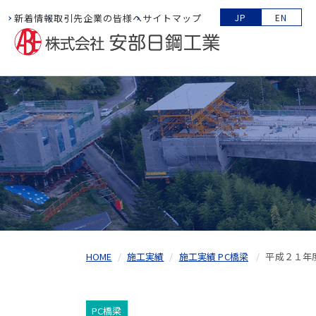
新着情報
取引先企業の皆様へ
サイトマップ
JP
EN
HOME
施工実績
施工実績 PC橋梁
平成２１年
PC橋梁