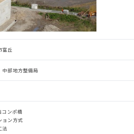
市富丘
 中部地方整備局
月
結コンポ橋
ション方式
工法