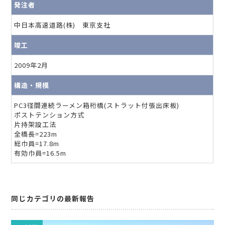
発注者
中日本高速道路(株) 東京支社
竣工
2009年2月
構造・規模
PC3径間連続ラーメン箱桁橋(ストラット付張出床板)
ポストテンション方式
片持架設工法
全橋長=223m
総巾員=17.8m
有効巾員=16.5m
同じカテゴリの最新報告