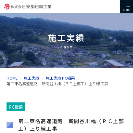
MENU
施工実績
case
HOME
施工実績
施工実績 PC橋梁
第二東名高速道路 新間谷川橋（ＰＣ上部工）上り線工事
PC橋梁
第二東名高速道路 新間谷川橋（ＰＣ上部
工）上り線工事