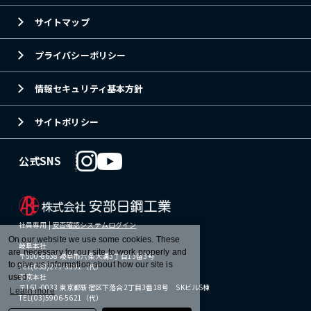
サイトマップ
プライバシーポリシー
情報セキュリティ基本方針
サイトポリシー
公式SNS
社員専用 |
安否確認システムログイン
On our website we use some cookies. These
岐阜本社
are necessary for our site to work properly and
〒500-8638 岐阜市六条大溝3丁目13番3号
to give us information about how our site is
TEL(058)271-3391（代）
東京本社
used.
〒161-0033 東京都新宿区下落合2丁目3番18号 SKビルS棟
Learn more
TEL(03)5906-5621（代）