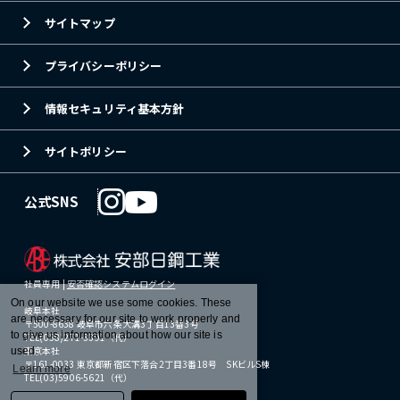
サイトマップ
プライバシーポリシー
情報セキュリティ基本方針
サイトポリシー
公式SNS
社員専用 |
安否確認システムログイン
On our website we use some cookies. These
岐阜本社
are necessary for our site to work properly and
〒500-8638 岐阜市六条大溝3丁目13番3号
to give us information about how our site is
TEL(058)271-3391（代）
東京本社
used.
〒161-0033 東京都新宿区下落合2丁目3番18号 SKビルS棟
Learn more
TEL(03)5906-5621（代）