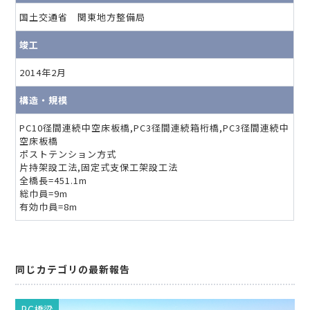
国土交通省 関東地方整備局
竣工
2014年2月
構造・規模
PC10径間連続中空床板橋,PC3径間連続箱桁橋,PC3径間連続中
空床板橋
ポストテンション方式
片持架設工法,固定式支保工架設工法
全橋長=451.1m
総巾員=9m
有効巾員=8m
同じカテゴリの最新報告
PC橋梁