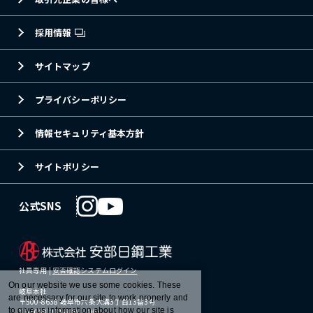
採用情報
サイトマップ
プライバシーポリシー
情報セキュリティ基本方針
サイトポリシー
公式SNS
社員専用 |
安否確認システムログイン
On our website we use some cookies. These
岐阜本社
are necessary for our site to work properly and
〒500-8638 岐阜市六条大溝3丁目13番3号
to give us information about how our site is
TEL(058)271-3391（代）