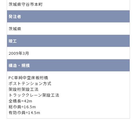
茨城県守谷市本町
発注者
茨城県
竣工
2009年3月
構造・規模
PC単純中空床板桁橋
ポストテンション方式
架設桁架設工法
トラッククレーン架設工法
全橋長=42m
総巾員=16.5m
有効巾員=14.5m