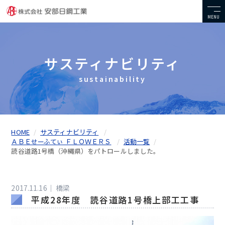
MENU
サスティナビリティ
sustainability
HOME
サスティナビリティ
ＡＢＥせーふてぃ ＦＬＯＷＥＲＳ
活動一覧
読谷道路1号橋（沖縄県）をパトロールしました。
2017.11.16｜
橋梁
平成28年度 読谷道路1号橋上部工工事