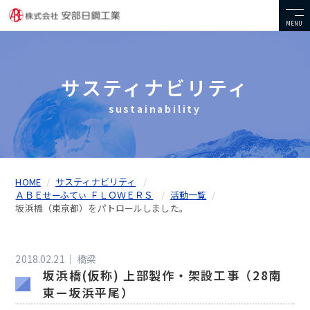
MENU
サスティナビリティ
sustainability
HOME
サスティナビリティ
ＡＢＥせーふてぃ ＦＬＯＷＥＲＳ
活動一覧
坂浜橋（東京都）をパトロールしました。
2018.02.21｜
橋梁
坂浜橋(仮称) 上部製作・架設工事（28南
東ー坂浜平尾）