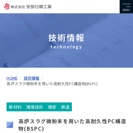
MENU
技術情報
technology
HOME
技術情報
高炉スラグ微粉末を用いた高耐久性PC構造物(BSPC)
新材料
環境技術
橋梁
鉄道
高炉スラグ微粉末を用いた高耐久性PC構造
物(BSPC)