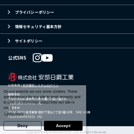
プライバシーポリシー
情報セキュリティ基本方針
サイトポリシー
公式SNS
社員専用 |
安否確認システムログイン
On our website we use some cookies. These
岐阜本社
are necessary for our site to work properly and
〒500-8638 岐阜市六条大溝3丁目13番3号
to give us information about how our site is
TEL(058)271-3391（代）
東京本社
used.
〒161-0033 東京都新宿区下落合2丁目3番18号 SKビルS棟
Learn more
TEL(03)5906-5621（代）
Deny
Accept
Copyright © ABE NIKKO KOGYO CO., LTD. All Rights Reserved.