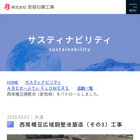
MENU
サスティナビリティ
sustainability
HOME
サスティナビリティ
ＡＢＥせーふてぃ ＦＬＯＷＥＲＳ
活動一覧
西尾幡豆調整池（愛知県）をパトロールしました。
2016.03.03｜
水道
西尾幡豆広域調整池築造（その3）工事