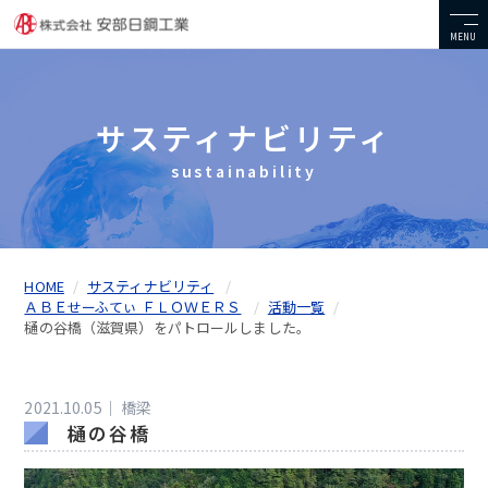
MENU
サスティナビリティ
sustainability
HOME
サスティナビリティ
ＡＢＥせーふてぃ ＦＬＯＷＥＲＳ
活動一覧
樋の谷橋（滋賀県）をパトロールしました。
2021.10.05｜
橋梁
樋の谷橋