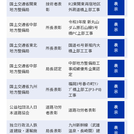
国土交通省関東
技術者表
R2東関東両宿地区
表
地方整備局
彰
外跨道橋上部工事
示
令和3年度 新丸山
国土交通省中部
表
所長表彰
ダム原石山線5号
地方整備局
示
橋PC上部工事
国土交通省東北
国道45号新堀内大
表
所長表彰
地方整備局
橋上部工工事
示
中部地方整備局工
国土交通省中部
表
局長認定
事成績優秀企業認
地方整備局
示
定
福岡3号春の町ﾗﾝ
国土交通省九州
表
所長表彰
ﾌﾟ橋上部工(P3-P8)
地方整備局
示
工事
公益社団法人日
道路功労
表
道路功労者表彰
本道路協会
者表彰
示
独立行政法人鉄
九州新幹線（武雄
表
道建設・運輸施
局長表彰
温泉・長崎間）建
示