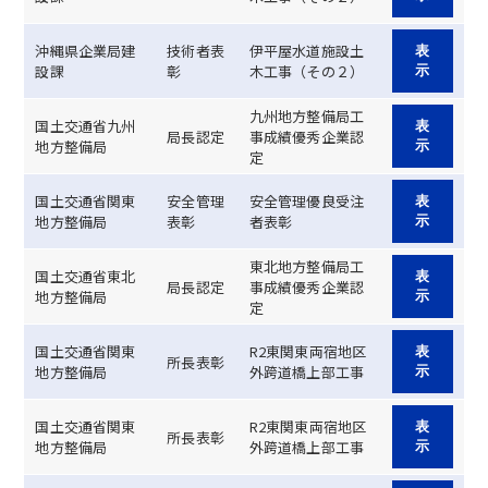
沖縄県企業局建
技術者表
伊平屋水道施設土
表
設課
彰
木工事（その２）
示
九州地方整備局工
国土交通省九州
表
局長認定
事成績優秀企業認
地方整備局
示
定
国土交通省関東
安全管理
安全管理優良受注
表
地方整備局
表彰
者表彰
示
東北地方整備局工
国土交通省東北
表
局長認定
事成績優秀企業認
地方整備局
示
定
国土交通省関東
R2東関東両宿地区
表
所長表彰
地方整備局
外跨道橋上部工事
示
国土交通省関東
R2東関東両宿地区
表
所長表彰
地方整備局
外跨道橋上部工事
示