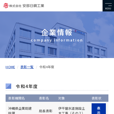
MENU
企業情報
company information
HOME
表彰一覧
令和4年度
令和4年度
表彰機関名
表彰名
対象
表彰状
沖縄県企業局建
伊平屋水道施設土
表
局長表彰
設課
木工事（その２）
示