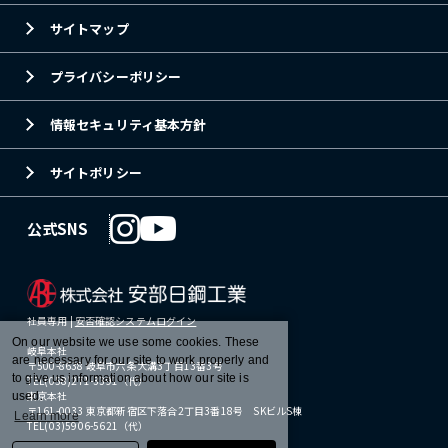
サイトマップ
プライバシーポリシー
情報セキュリティ基本方針
サイトポリシー
公式SNS
社員専用 |
安否確認システムログイン
On our website we use some cookies. These
岐阜本社
are necessary for our site to work properly and
〒500-8638 岐阜市六条大溝3丁目13番3号
to give us information about how our site is
TEL(058)271-3391（代）
東京本社
used.
〒161-0033 東京都新宿区下落合2丁目3番18号 SKビルS棟
Learn more
TEL(03)5906-5621（代）