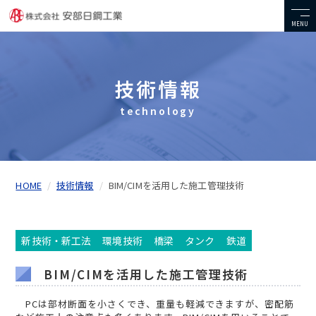
MENU
技術情報
technology
HOME
技術情報
BIM/CIMを活用した施工管理技術
新技術・新工法
環境技術
橋梁
タンク
鉄道
BIM/CIMを活用した施工管理技術
PCは部材断面を小さくでき、重量も軽減できますが、密配筋