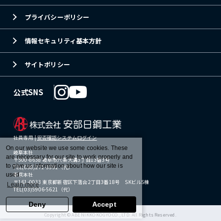
プライバシーポリシー
情報セキュリティ基本方針
サイトポリシー
公式SNS
社員専用 |
安否確認システムログイン
On our website we use some cookies. These
岐阜本社
are necessary for our site to work properly and
〒500-8638 岐阜市六条大溝3丁目13番3号
to give us information about how our site is
TEL(058)271-3391（代）
東京本社
used.
〒161-0033 東京都新宿区下落合2丁目3番18号 SKビルS棟
Learn more
TEL(03)5906-5621（代）
Deny
Accept
Copyright © ABE NIKKO KOGYO CO., LTD. All Rights Reserved.