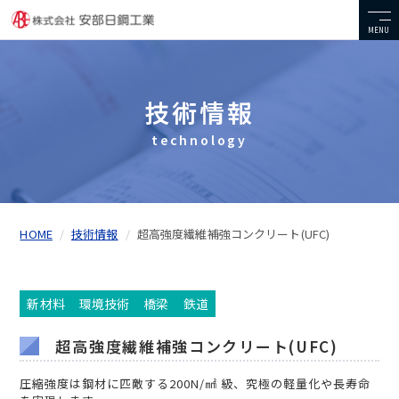
MENU
技術情報
technology
HOME
技術情報
超高強度繊維補強コンクリート(UFC)
新材料
環境技術
橋梁
鉄道
超高強度繊維補強コンクリート(UFC)
圧縮強度は鋼材に匹敵する200N/㎟ 級、究極の軽量化や長寿命