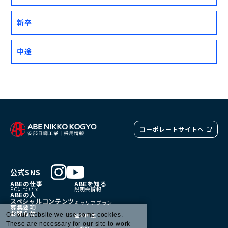
新卒
中途
コーポレートサイトへ
公式SNS
ABEの仕事
ABEを知る
PCについて
説明会情報
ABEの人
スペシャルコンテンツ
キャリアプラン
募集要項
お知らせ
On our website we use some cookies.
福利厚生
These are necessary for our site to work