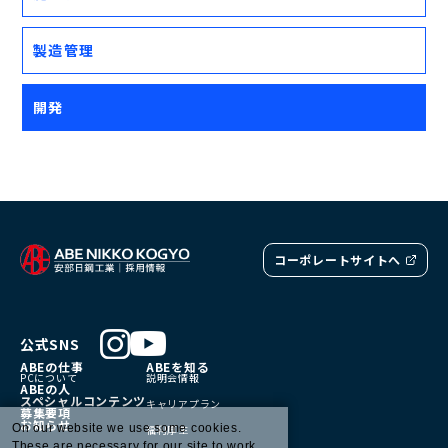
製造管理
開発
コーポレートサイトへ
公式SNS
ABEの仕事
ABEを知る
PCについて
説明会情報
ABEの人
スペシャルコンテンツ
キャリアプラン
募集要項
お知らせ
On our website we use some cookies.
福利厚生
These are necessary for our site to work