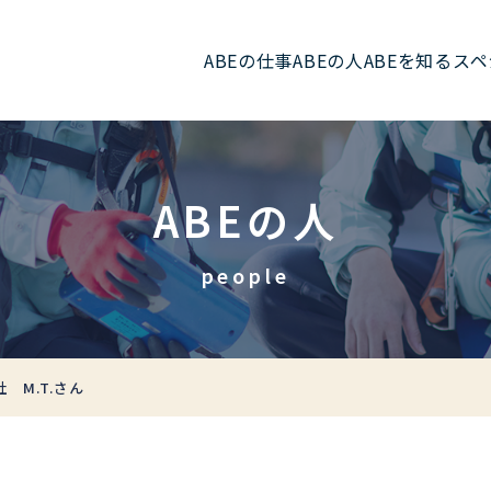
ABEの仕事
ABEの人
ABEを知る
スペ
ABEの人
people
 M.T.さん